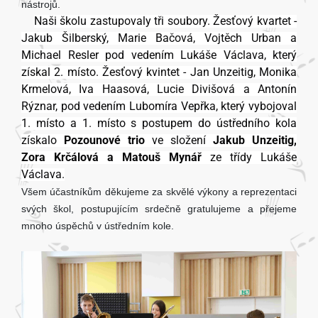
nástrojů.
Naši školu zastupovaly tři soubory. Žesťový kvartet -
Jakub Šilberský, Marie Bačová, Vojtěch Urban a
Michael Resler pod vedením Lukáše Václava, který
získal 2. místo. Žesťový kvintet - Jan Unzeitig, Monika
Krmelová, Iva Haasová, Lucie Divišová a Antonín
Rýznar, pod vedením Lubomíra Vepřka, který vybojoval
1. místo a 1. místo s postupem do ústředního kola
získalo
Pozounové trio
ve složení
Jakub Unzeitig,
Zora Krčálová a Matouš Mynář
ze třídy Lukáše
Václava.
Všem účastníkům děkujeme za skvělé výkony a reprezentaci
svých škol, postupujícím srdečně gratulujeme a přejeme
mnoho úspěchů v ústředním kole.