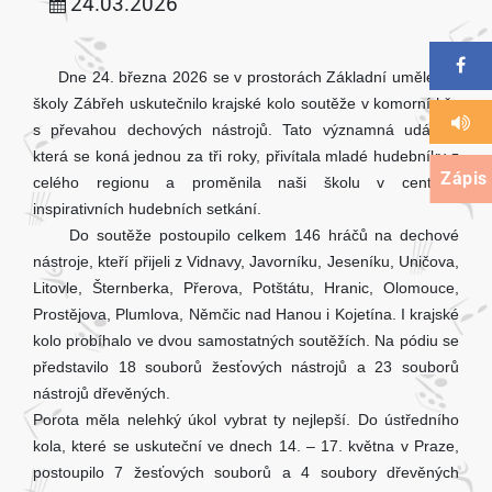
24.03.2026
Dne 24. března 2026 se v prostorách Základní umělecké
školy Zábřeh uskutečnilo krajské kolo soutěže v komorní hře
s převahou dechových nástrojů. Tato významná událost,
která se koná jednou za tři roky, přivítala mladé hudebníky z
Zápis
celého regionu a proměnila naši školu v centrum
inspirativních hudebních setkání.
Do soutěže postoupilo celkem 146 hráčů na dechové
nástroje, kteří přijeli z Vidnavy, Javorníku, Jeseníku, Uničova,
Litovle, Šternberka, Přerova, Potštátu, Hranic, Olomouce,
Prostějova, Plumlova, Němčic nad Hanou i Kojetína. I krajské
kolo probíhalo ve dvou samostatných soutěžích. Na pódiu se
představilo 18 souborů žesťových nástrojů a 23 souborů
nástrojů dřevěných.
Porota měla nelehký úkol vybrat ty nejlepší. Do ústředního
kola, které se uskuteční ve dnech 14. – 17. května v Praze,
postoupilo 7 žesťových souborů a 4 soubory dřevěných