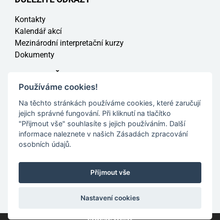
Kontakty
Kalendář akcí
Mezinárodní interpretační kurzy
Dokumenty
PRO RODIČE
Používáme cookies!
Elektronická omluvenka
Na těchto stránkách používáme cookies, které zaručují
Jak se přihlásit na ZUŠ
jejich správné fungování. Při kliknutí na tlačítko
Zaměstnanci
"Přijmout vše" souhlasíte s jejich používáním. Další
Informace pro rodiče a veřejnost
informace naleznete v našich Zásadách zpracování
osobních údajů.
© Základní umělecká škola Zábřeh | Vytvořil
Web z
Příjmout vše
Moravy
Nastavení cookies