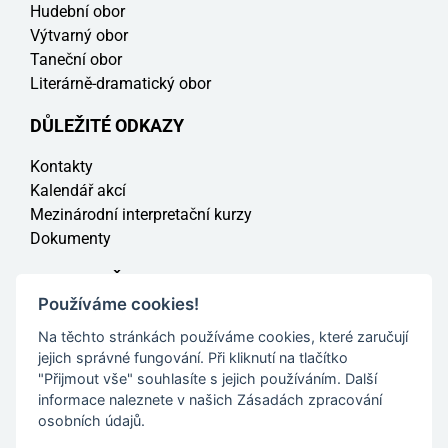
Hudební obor
Výtvarný obor
Taneční obor
Literárně-dramatický obor
DŮLEŽITÉ ODKAZY
Kontakty
Kalendář akcí
Mezinárodní interpretační kurzy
Dokumenty
PRO RODIČE
Používáme cookies!
Elektronická omluvenka
Na těchto stránkách používáme cookies, které zaručují
Jak se přihlásit na ZUŠ
jejich správné fungování. Při kliknutí na tlačítko
Zaměstnanci
"Přijmout vše" souhlasíte s jejich používáním. Další
Informace pro rodiče a veřejnost
informace naleznete v našich Zásadách zpracování
osobních údajů.