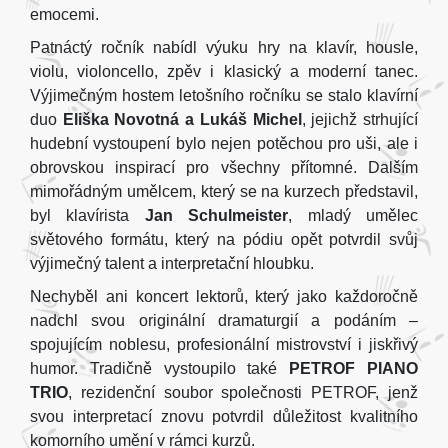
emocemi.
Patnáctý ročník nabídl výuku hry na klavír, housle,
violu, violoncello, zpěv i klasický a moderní tanec.
Výjimečným hostem letošního ročníku se stalo klavírní
duo
Eliška Novotná a Lukáš Michel
, jejichž strhující
hudební vystoupení bylo nejen potěchou pro uši, ale i
obrovskou inspirací pro všechny přítomné. Dalším
mimořádným umělcem, který se na kurzech představil,
byl klavírista
Jan Schulmeister
, mladý umělec
světového formátu, který na pódiu opět potvrdil svůj
výjimečný talent a interpretační hloubku.
Nechyběl ani koncert lektorů, který jako každoročně
nadchl svou originální dramaturgií a podáním –
spojujícím noblesu, profesionální mistrovství i jiskřivý
humor. Tradičně vystoupilo také
PETROF PIANO
TRIO
, rezidenční soubor společnosti PETROF, jenž
svou interpretací znovu potvrdil důležitost kvalitního
komorního umění v rámci kurzů.