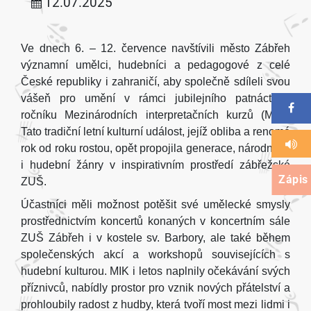
12.07.2025
Ve dnech 6. – 12. července navštívili město Zábřeh
významní umělci, hudebníci a pedagogové z celé
České republiky i zahraničí, aby společně sdíleli svou
vášeň pro umění v rámci jubilejního patnáctého
ročníku Mezinárodních interpretačních kurzů (MIK).
Tato tradiční letní kulturní událost, jejíž obliba a renomé
rok od roku rostou, opět propojila generace, národnosti
i hudební žánry v inspirativním prostředí zábřežské
Zápis
ZUŠ.
Účastníci měli možnost potěšit své umělecké smysly
prostřednictvím koncertů konaných v koncertním sále
ZUŠ Zábřeh i v kostele sv. Barbory, ale také během
společenských akcí a workshopů souvisejících s
hudební kulturou. MIK i letos naplnily očekávání svých
příznivců, nabídly prostor pro vznik nových přátelství a
prohloubily radost z hudby, která tvoří most mezi lidmi i